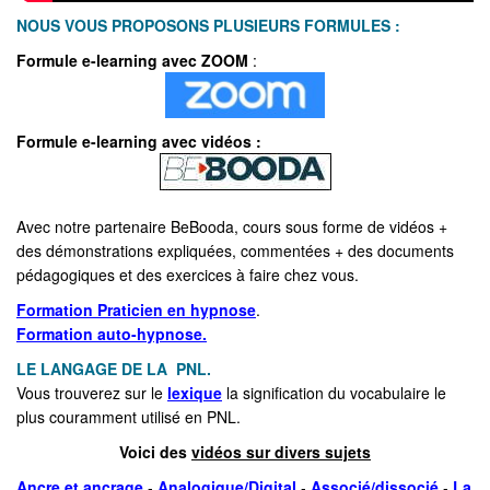
NOUS VOUS PROPOSONS PLUSIEURS FORMULES :
Formule e-learning avec ZOOM
:
Formule e-learning avec vidéos :
Avec notre partenaire BeBooda, cours sous forme de vidéos +
des démonstrations expliquées, commentées + des documents
pédagogiques et des exercices à faire chez vous.
Formation Praticien en hypnose
.
Formation auto-hypnose.
LE LANGAGE DE LA PNL.
Vous trouverez sur le
lexique
la signification du vocabulaire le
plus couramment utilisé en PNL.
Voici des
vidéos sur divers sujets
Ancre et ancrage
-
Analogique/Digital
-
Associé/dissocié
-
La