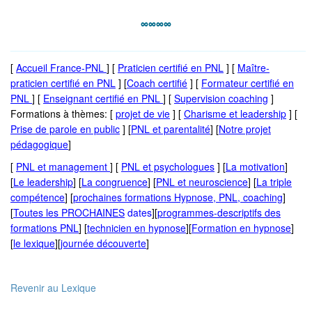
∞∞∞∞
_____________________________________________________
[
Accueil France-PNL
] [
P
raticien certifié en PNL
] [
Maître-
praticien certifié en PNL
] [
Coach certifié
] [
Formateur certifié en
PNL
] [
Enseignant certifié en PNL
] [
Supervision coaching
]
Formations à thèmes: [
projet de vie
] [
Charisme et leadership
] [
Prise de parole en public
] [
PNL et parentalité
] [
Notre projet
pédagogique
]
[
PNL et management
] [
PNL et psychologues
] [
La motivation
]
[
Le leadership
] [
La congruence
] [
PNL et neuroscience
] [
La triple
compétence
] [
prochaines formations Hypnose, PNL, coaching
]
[
Toutes les PROCHAINES
dates
][
programmes-descriptifs des
formations PNL
] [
technicien en hypnose
][
Formation en hypnose
]
[
le lexique
][
journée découverte
]
Revenir au Lexique