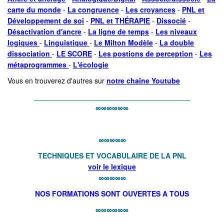
carte du monde
-
La congruence
-
Les croyances
-
PNL et
Développement de soi
-
PNL et THÉRAPIE
-
Dissocié
-
Désactivation d'ancre
-
La ligne de temps
-
L
es niveaux
logiques
-
Linguistique
-
Le Milton Modèle
-
La double
dissociation
-
LE SCORE
-
Les postions de perception
-
Les
métaprogrammes
-
L'écologie
Vous en trouverez d'autres sur
notre chaîne Youtube
_______________________________________
∞∞∞∞∞∞
∞∞∞∞∞
TECHNIQUES ET VOCABULAIRE DE LA PNL
voir le lexique
∞∞∞∞∞
NOS FORMATIONS SONT OUVERTES A TOUS
∞∞∞∞∞∞
_________________