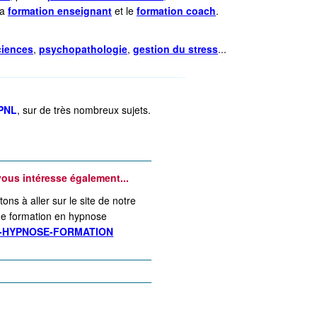
la
formation enseignant
et le
formation coach
.
ciences
,
psychopathologie
,
gestion du stress
...
_________________________________
 PNL
, sur de très nombreux sujets.
___________________________
ous intéresse également...
ons à aller sur le site de notre
de formation en hypnose
-HYPNOSE-FORMATION
___________________________
___________________________