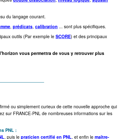
issu du langage courant.
amme
,
prédicats
,
calibration
... sont plus spécifiques.
cipaux outils (Par exemple le
SCORE
) et des principaux
d'horizon vous permettra de vous y retrouver plus
__________________
firmé ou simplement curieux de cette nouvelle approche qui
verez sur FRANCE-PNL de nombreuses informations sur les
ns PNL :
PNL
, puis le
praticien certifié en PNL
, et enfin le
maître-