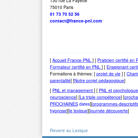
130 rue La Fayette
75010 Paris
01 73 70 52 56
contact@france-pnl.com
___________________________________
[
Accueil France-PNL
] [
P
raticien certifié en
Formateur certifié en PNL
] [
Enseignant cert
Formations à thèmes: [
projet de vie
] [
Chari
parentalité
] [
Notre projet pédagogique
]
[
PNL et management
] [
PNL et psychologue
neuroscience
] [
La triple compétence
] [
procha
PROCHAINES
dates
][
programmes-descriptif
hypnose
][
le lexique
][
journée découverte
]
Revenir au Lexique