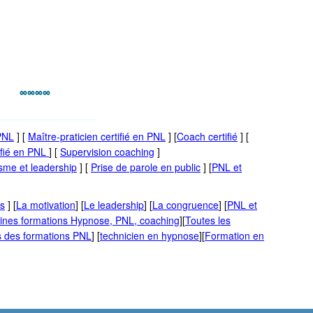
∞∞∞∞
__________________
 PNL
] [
Maître-praticien certifié en PNL
] [
Coach certifié
] [
ifié en PNL
] [
Supervision coaching
]
sme et leadership
] [
Prise de parole en public
] [
PNL et
s
] [
La motivation
] [
Le leadership
] [
La congruence
] [
PNL et
ines formations Hypnose, PNL, coaching
][
Toutes les
s des formations PNL
] [
technicien en hypnose
][
Formation en