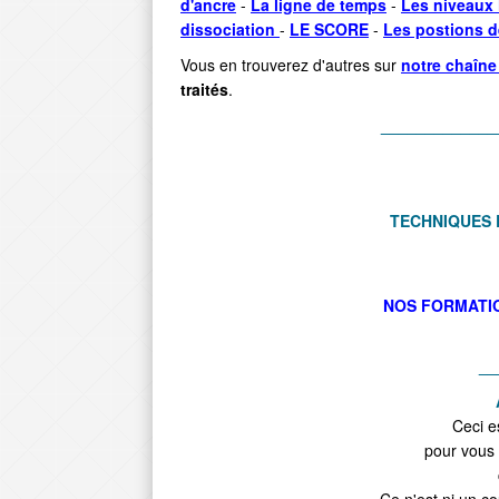
d'ancre
-
La ligne de temps
-
L
es niveaux
dissociation
-
LE SCORE
-
Les postions d
Vous en trouverez d'autres sur
notre chaîn
traités
.
_____________
TECHNIQUES 
NOS FORMATI
__
Ceci e
pour vous