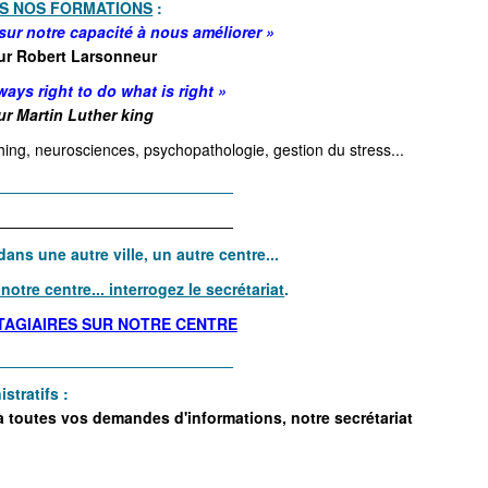
S NOS FORMATIONS
:
sur notre capacité à nous améliorer »
ur Robert Larsonneur
ways right to do what is right »
ur Martin Luther king
ing, neurosciences, psychopathologie, gestion du stress...
___________________________
___________________________
ns une autre ville, un autre centre...
otre centre... interrogez le secrétariat
.
STAGIAIRES SUR NOTRE CENTRE
___________________________
stratifs :
à toutes vos demandes d'informations, notre secrétariat