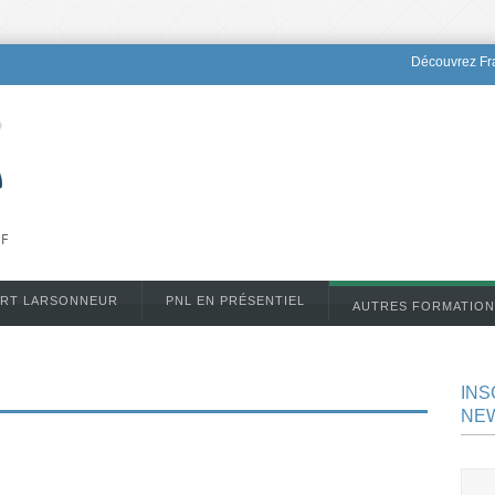
Découvrez Fra
DF
ERT LARSONNEUR
PNL EN PRÉSENTIEL
AUTRES FORMATION
INS
NE