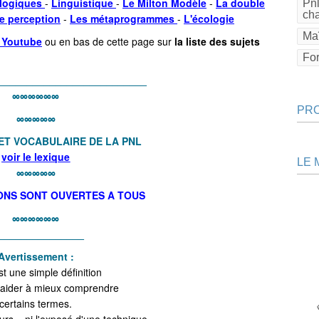
 logiques
-
Linguistique
-
Le Milton Modèle
-
La double
Pnl
ch
e perception
-
Les métaprogrammes
-
L'écologie
Maî
e Youtube
ou en bas de cette page sur
la liste des sujets
Fo
__________________________
∞∞∞∞∞∞
PR
∞∞∞∞∞
ET VOCABULAIRE DE LA PNL
voir le lexique
LE 
∞∞∞∞∞
ONS SONT OUVERTES A TOUS
∞∞∞∞∞∞
_______________
Avertissement :
st une simple définition
 aider à mieux comprendre
certains termes.