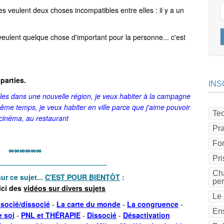
s veulent deux choses incompatibles entre elles : il y a un
 veulent quelque chose d'important pour la personne... c'est
parties.
INS
es dans une nouvelle région, je veux habiter à la campagne
n même temps, je veux habiter en ville parce que j'aime pouvoir
Tec
cinéma, au restaurant
Pra
Fo
∞∞∞∞∞∞
Pri
___________________________
Cha
ur ce sujet...
C'EST POUR BIENTÔT
:
pe
ici des
vidéos sur divers sujets
Le 
socié/dissocié
-
La carte du monde
-
La congruence
-
Ens
 soi
-
PNL et THÉRAPIE
-
Dissocié
-
Désactivation