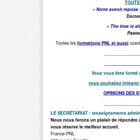
TOUTE
« Notre avenir repose 
Docte
« The time is al
Paste
Toutes les
formations PNL et aussi
coach
______________
______________
Vous vous êtes formé da
vous souhaitez intégrer n
OPINIONS DES 
______________
LE SECR
ÉTARIAT : renseig
nements admini
Nous nous ferons un plaisir de répondre 
vous réserve le meilleur accueil.
France-PNL