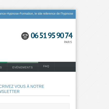
nce-Hypnose-Formation, le site reference de l'hypnose
06 51 95 90 74
PARIS
FAQ
S
EVÈNEMENTS
CRIVEZ VOUS À NOTRE
WSLETTER