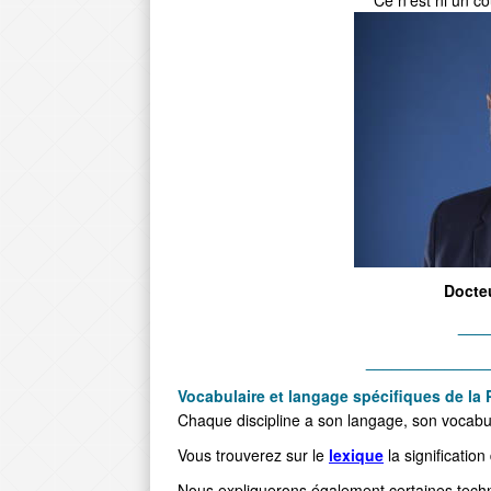
Ce n'est ni un co
Docte
___
______________
Vocabulaire et lan
gage spécifiques de l
a 
Chaque discipline a son langage, son vocabulair
Vous trouverez sur le
lexique
la significatio
Nous expliquerons également certaines tec