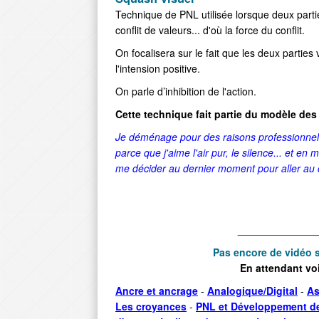
Technique de PNL utilisée lorsque deux partie
conflit de valeurs... d'où la force du conflit.
On focalisera sur le fait que les deux parties
l'intension positive.
On parle d’inhibition de l'action.
Cette technique fait partie du modèle des 
Je déménage pour des raisons professionnell
parce que j'aime l'air pur, le silence... et e
me décider au dernier moment pour aller au 
______________
Pas encore de vidéo s
En attendant vo
Ancre et ancrage
-
Analogique/Digital
-
As
Les croyances
-
PNL et Développement de