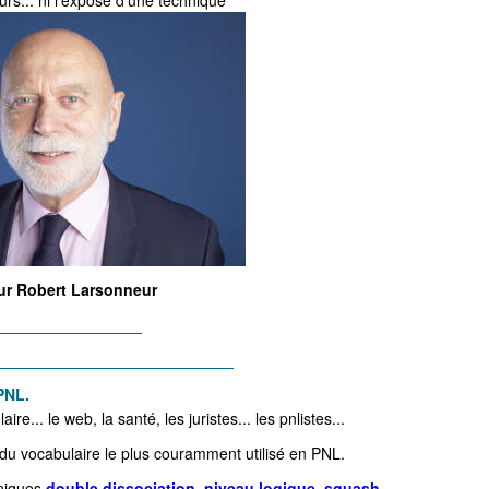
urs... ni l'exposé d'une technique
ur Robert Larsonneur
_________________
___________________________
PNL.
e... le web, la santé, les juristes... les pnlistes...
n du vocabulaire le plus couramment utilisé en PNL.
hniques
double dissociation
,
niveau logique
,
squash