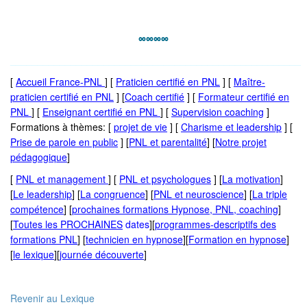
∞∞∞∞
_____________________________________________________
[
Accueil France-PNL
] [
P
raticien certifié en PNL
] [
Maître-
praticien certifié en PNL
] [
Coach certifié
] [
Formateur certifié en
PNL
] [
Enseignant certifié en PNL
] [
Supervision coaching
]
Formations à thèmes: [
projet de vie
] [
Charisme et leadership
] [
Prise de parole en public
] [
PNL et parentalité
] [
Notre projet
pédagogique
]
[
PNL et management
] [
PNL et psychologues
] [
La motivation
]
[
Le leadership
] [
La congruence
] [
PNL et neuroscience
] [
La triple
compétence
] [
prochaines formations Hypnose, PNL, coaching
]
[
Toutes les PROCHAINES
dates
][
programmes-descriptifs des
formations PNL
] [
technicien en hypnose
][
Formation en hypnose
]
[
le lexique
][
journée découverte
]
Revenir au Lexique