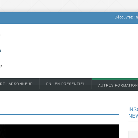
Découvrez Fra
DF
ERT LARSONNEUR
PNL EN PRÉSENTIEL
AUTRES FORMATION
INS
NE