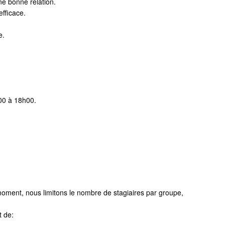
ne bonne relation.
fficace.
e.
00 à 18h00.
moment, nous limitons le nombre de stagiaires par groupe,
t de: