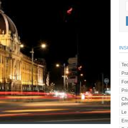
INS
Tec
Pra
Fo
Pri
Cha
pe
Le 
Ens