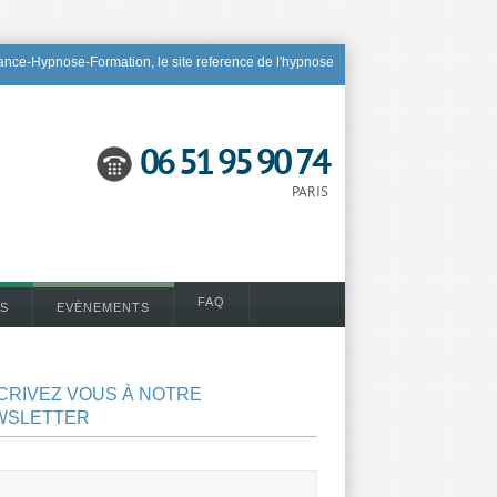
nce-Hypnose-Formation, le site reference de l'hypnose
06 51 95 90 74
PARIS
FAQ
S
EVÈNEMENTS
CRIVEZ VOUS À NOTRE
WSLETTER