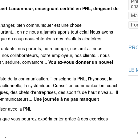
Pnl
ch
bert Larsonneur, enseignant certifié en PNL, dirigeant de
Maî
échanger, bien communiquer est une chose
Fo
ourtant... on ne nous a jamais appris tout cela! Nous avons
t que du coup nous obtenions des résultats aléatoires!
PR
nfants, nos parents, notre couple, nos amis... nous
nos collaborateurs, notre employeur, nos clients... nous
, séduire, convaincre...
Voulez-vous donner un nouvel
LE 
ste de la communication, il enseigne la PNL, l'hypnose, la
sactionnelle, la systémique. Conseil en communication, coach
ues, des chefs d'entreprises, des sportifs de haut niveau... Il
communicateurs...
Une journée à ne pas manquer!
riser avec la PNL.
s que vous pourrez expérimenter grâce à des exercices