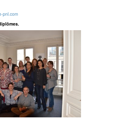
e-pnl.com
 diplômes.