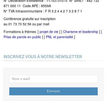
N° Déclaration d'existence : 11753731075 N° SIRET : 442 732
871 000 11 Code APE : 8559A
N° TVA Intracommuntaire : F R 3 2 4 4 2 7 3 2 8 7 1
Conférence gratuite sur inscription
au 01 73 70 52 56 ou par mail
Formations à thèmes: [
projet de vie
] [
Charisme et leadership
]
[
Prise de parole en public
] [
PNL et parentalité
]
INSCRIVEZ VOUS À NOTRE NEWSLETTER