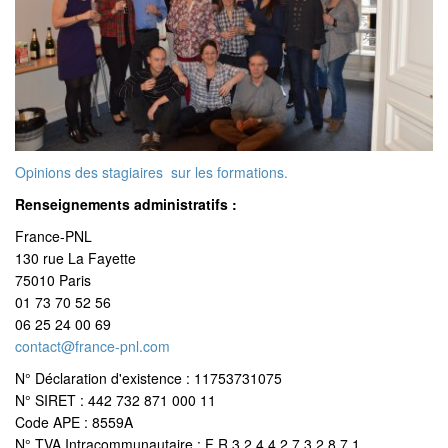
Opinions des stagiaires sur les formations.
Renseignements administratifs :
France-PNL
130 rue La Fayette
75010 Paris
01 73 70 52 56
06 25 24 00 69
contact@france-pnl.com
N° Déclaration d'existence : 11753731075
N° SIRET : 442 732 871 000 11
Code APE : 8559A
N° TVA Intracommunautaire : F R 3 2 4 4 2 7 3 2 8 7 1