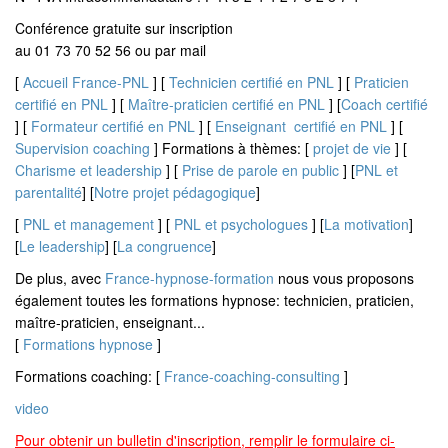
Conférence gratuite sur inscription
au 01 73 70 52 56 ou par mail
[
Accueil France-PNL
] [
Technicien certifié en PNL
] [
Praticien
certifié en PNL
] [
Maître-praticien certifié en PNL
] [
Coach certifié
] [
Formateur certifié en PNL
] [
Enseignant certifié en PNL
] [
Supervision coaching
] Formations à thèmes: [
projet de vie
] [
Charisme et leadership
] [
Prise de parole en public
] [
PNL et
parentalité
] [
Notre projet pédagogique
]
[
PNL et management
] [
PNL et psychologues
] [
La motivation
]
[
Le leadership
] [
La congruence
]
De plus, avec
France-hypnose-formation
nous vous proposons
également toutes les formations hypnose: technicien, praticien,
maître-praticien, enseignant...
[
Formations hypnose
]
Formations coaching: [
France-coaching-consulting
]
video
Pour obtenir un bulletin d'inscription, remplir le formulaire ci-