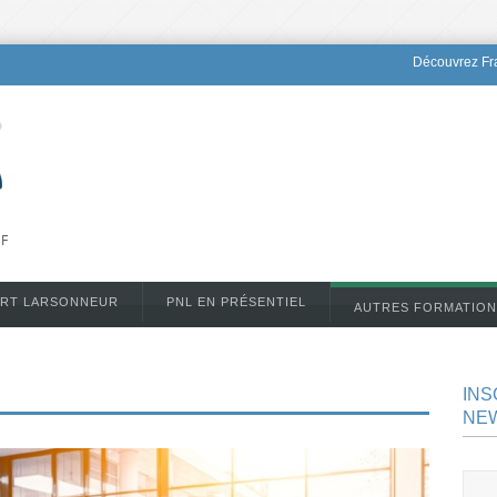
Découvrez Fra
DF
ERT LARSONNEUR
PNL EN PRÉSENTIEL
AUTRES FORMATION
INS
NE