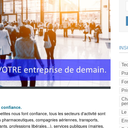
INS
Tec
Pra
Fo
Pri
Cha
pe
t confiance.
Le 
ites nous font confiance, tous les secteurs d'activité sont
res pharmaceutiques, compagnies aériennes, transports,
Ens
ts, professions libérales...), services publiques (mairies,