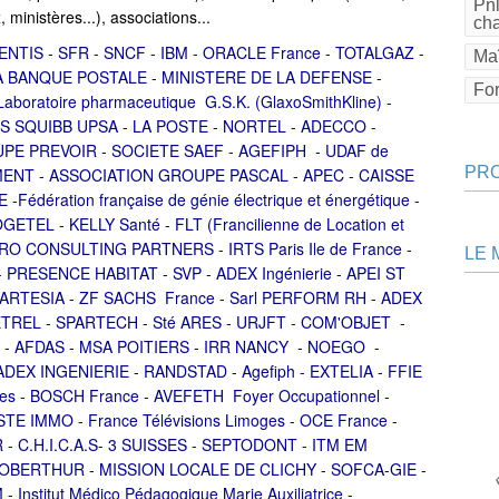
Pnl
 ministères...), associations...
ch
IS - SFR - SNCF - IBM - ORACLE France - TOTALGAZ -
Maî
LA BANQUE POSTALE - MINISTERE DE LA DEFENSE -
Fo
atoire pharmaceutique G.S.K. (GlaxoSmithKline) -
RS SQUIBB UPSA - LA POSTE - NORTEL - ADECCO -
UPE PREVOIR - SOCIETE SAEF - AGEFIPH - UDAF de
PR
NT - ASSOCIATION GROUPE PASCAL - APEC - CAISSE
édération française de génie électrique et énergétique -
EL - KELLY Santé - FLT (Francilienne de Location et
URO CONSULTING PARTNERS - IRTS Paris Ile de France -
LE 
PRESENCE HABITAT - SVP - ADEX Ingénierie - APEI ST
 ARTESIA - ZF SACHS France - Sarl PERFORM RH - ADEX
OGETREL - SPARTECH - Sté ARES - URJFT - COM'OBJET -
- AFDAS - MSA POITIERS - IRR NANCY - NOEGO -
DEX INGENIERIE -
RANDSTAD - Agefiph - EXTELIA - FFIE
es - BOSCH France - AVEFETH Foyer Occupationnel -
 IMMO - France Télévisions Limoges - OCE France -
 C.H.I.C.A.S- 3 SUISSES - SEPTODONT - ITM EM
 OBERTHUR - MISSION LOCALE DE CLICHY - SOFCA-GIE -
stitut Médico Pédagogique Marie Auxiliatrice -