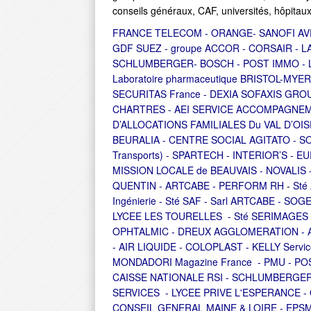
conseils généraux, CAF, universités, hôpitaux,
FRANCE TELECOM - ORANGE- SANOFI AVENT
GDF SUEZ - groupe ACCOR - CORSAIR - 
SCHLUMBERGER- BOSCH - POST IMMO - Labor
Laboratoire pharmaceutique BRISTOL-MYE
SECURITAS France - DEXIA SOFAXIS GRO
CHARTRES -
AEI SERVICE ACCOMPAGNEME
D’ALLOCATIONS FAMILIALES Du VAL D’OISE -F
BEURALIA - CENTRE SOCIAL AGITATO - SOGET
Transports) - SPARTECH - INTERIOR’S - E
MISSION LOCALE de BEAUVAIS - NOVALIS - 
QUENTIN - AR
TCABE - PERFORM RH
-
Sté
Ingénierie - Sté SAF - Sarl ARTCABE - S
LYCEE LES TOURELLES - Sté SERIMAGES 
OPHTALMIC - DREUX AGGLOMERATION - A
- AIR LIQUIDE - COLOPLAST - KELLY Servic
MONDADORI Magazine France - PMU - POSTE
CAISSE NATIONALE RSI - SCHLUMBERGER -
SERVICES - LYCEE PRIVE L'ESPERANCE -
CONSEIL GENERAL MAINE & LOIRE - EPSM - In