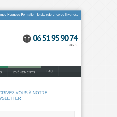
nce-Hypnose-Formation, le site reference de l'hypnose
06 51 95 90 74
PARIS
FAQ
S
EVÈNEMENTS
CRIVEZ VOUS À NOTRE
WSLETTER