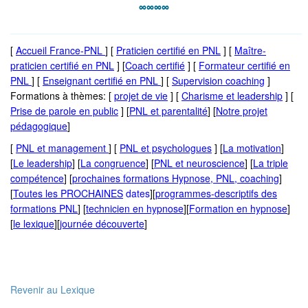
∞∞∞∞
_____________________________________________________
[
Accueil France-PNL
] [
P
raticien certifié en PNL
] [
Maître-
praticien certifié en PNL
] [
Coach certifié
] [
Formateur certifié en
PNL
] [
Enseignant certifié en PNL
] [
Supervision coaching
]
Formations à thèmes: [
projet de vie
] [
Charisme et leadership
] [
Prise de parole en public
] [
PNL et parentalité
] [
Notre projet
pédagogique
]
[
PNL et management
] [
PNL et psychologues
] [
La motivation
]
[
Le leadership
] [
La congruence
] [
PNL et neuroscience
] [
La triple
compétence
] [
prochaines formations Hypnose, PNL, coaching
]
[
Toutes les PROCHAINES
dates
][
programmes-descriptifs des
formations PNL
] [
technicien en hypnose
][
Formation en hypnose
]
[
le lexique
][
journée découverte
]
Revenir au Lexique