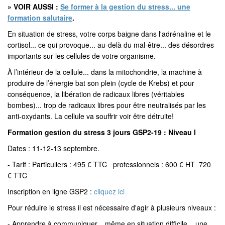
» VOIR AUSSI :
Se former à la gestion du stress... une
formation salutaire
.
En situation de stress, votre corps baigne dans l'adrénaline et le
cortisol... ce qui provoque... au-delà du mal-être... des désordres
importants sur les cellules de votre organisme.
À l’intérieur de la cellule... dans la mitochondrie, la machine à
produire de l’énergie bat son plein (cycle de Krebs) et pour
conséquence, la libération de radicaux libres (véritables
bombes)... trop de radicaux libres pour être neutralisés par les
anti-oxydants. La cellule va souffrir voir être détruite!
Formation
gestion
du
stress
3
jours
GSP2-
19 :
Niveau
I
Dates : 11-12-13 septembre.
- Tarif : Particuliers : 495 € TTC
professionnels : 600 € HT
720
€ TTC
Inscription en ligne GSP2 :
cliquez ici
Pour réduire le stress il est nécessaire d'agir à plusieurs niveaux :
- Apprendre à communiquer... même en situation difficile... une