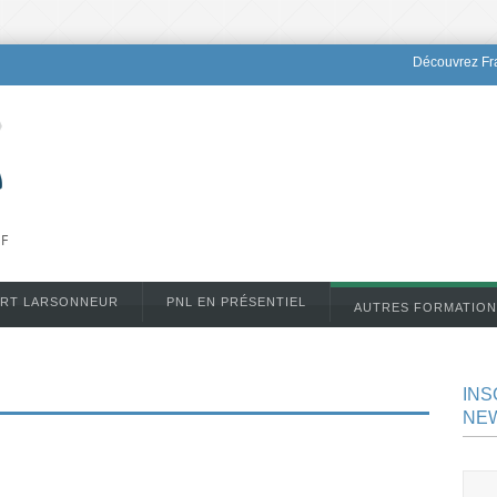
Découvrez Fra
DF
ERT LARSONNEUR
PNL EN PRÉSENTIEL
AUTRES FORMATION
INS
NE