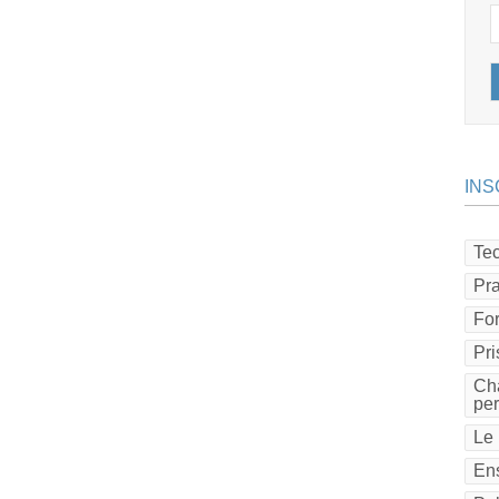
INS
Tec
Pra
Fo
Pri
Cha
pe
Le 
Ens