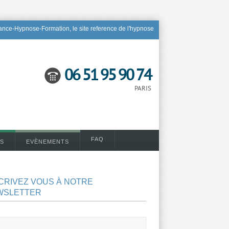
nce-Hypnose-Formation, le site reference de l'hypnose
06 51 95 90 74
PARIS
FAQ
S
EVÈNEMENTS
CRIVEZ VOUS À NOTRE
WSLETTER