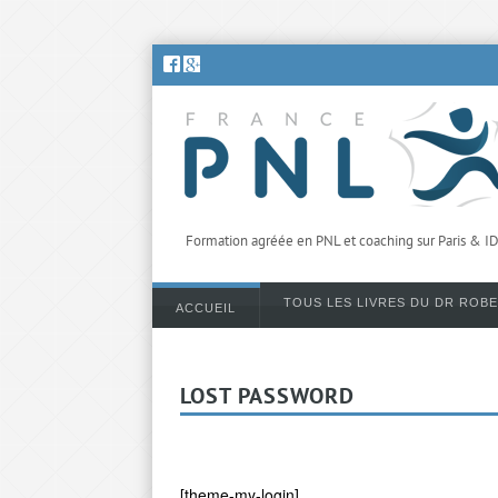
Formation agréée en PNL et coaching sur Paris & I
TOUS LES LIVRES DU DR ROB
ACCUEIL
LOST PASSWORD
[theme-my-login]