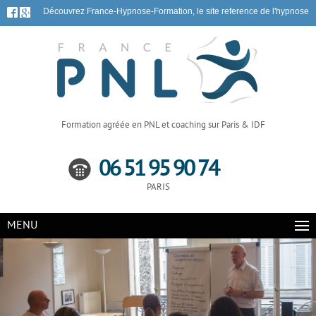
Découvrez France-Hypnose-Formation, le site reference de l'hypnose
Formation agréée en PNL et coaching sur Paris & IDF
06 51 95 90 74
PARIS
MENU