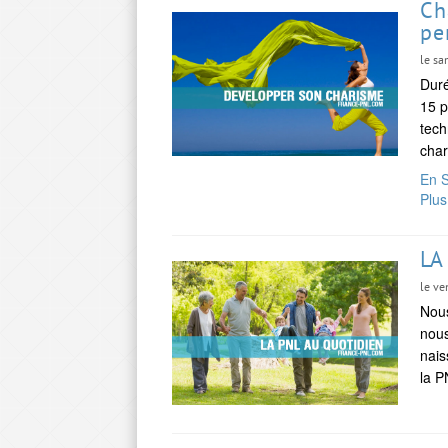
Ch
pe
le sa
Duré
15 p
tech
char
En S
Plus
LA
le ve
Nous
nous
nais
la P