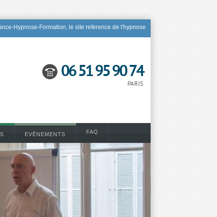
nce-Hypnose-Formation, le site reference de l'hypnose
06 51 95 90 74
PARIS
FAQ
S
EVÈNEMENTS