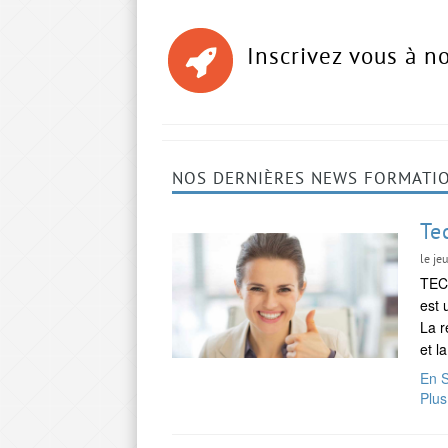
Inscrivez vous à n
NOS DERNIÈRES NEWS FORMATIO
Te
le je
TEC
est 
La r
et l
En S
Plus